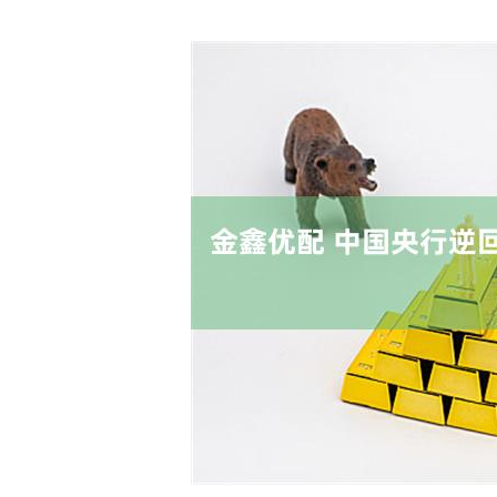
深证成指
14110.12
.92
0.57%
-34.08
-0