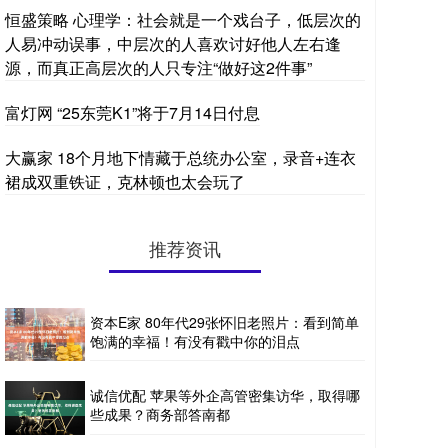
恒盛策略 心理学：社会就是一个戏台子，低层次的
人易冲动误事，中层次的人喜欢讨好他人左右逢
源，而真正高层次的人只专注“做好这2件事”
富灯网 “25东莞K1”将于7月14日付息
大赢家 18个月地下情藏于总统办公室，录音+连衣
裙成双重铁证，克林顿也太会玩了
推荐资讯
资本E家 80年代29张怀旧老照片：看到简单
饱满的幸福！有没有戳中你的泪点
诚信优配 苹果等外企高管密集访华，取得哪
些成果？商务部答南都