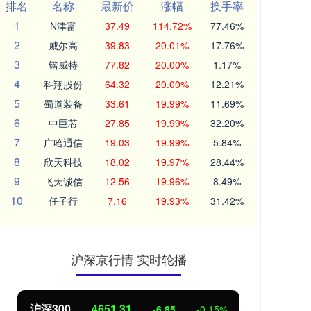
排名
名称
最新价
涨幅
换手率
1
N津富
37.49
114.72%
77.46%
2
威尔高
39.83
20.01%
17.76%
3
锴威特
77.82
20.00%
1.17%
4
科翔股份
64.32
20.00%
12.21%
5
蜀道装备
33.61
19.99%
11.69%
6
中巨芯
27.85
19.99%
32.20%
7
广哈通信
19.03
19.99%
5.84%
8
欣天科技
18.02
19.97%
28.44%
9
飞天诚信
12.56
19.96%
8.49%
10
任子行
7.16
19.93%
31.42%
沪深京行情 实时轮播
北证50
1122.88
创业
3.42
0.30%