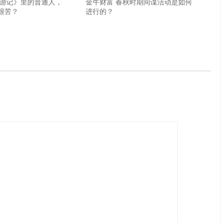
西游记》里的普通人，
金牛财富 春秋时期间谍活动是如何
很苦？
进行的？