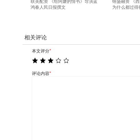
联美配资 《给阿嬷的情书》导演蓝
镕盛融资 《
鸿春人民日报撰文
为什么都过得
相关评论
本文评分
*
评论内容
*