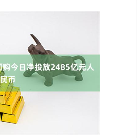
沪深300
4651.31
.24%
-6.85
-0.15%