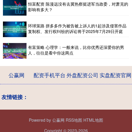
恒富配资 陈漫远没有去冀热察挺进军当政委，对萧克的
影响有多大？
环球策路 拼多多作为被告被上诉人的1起涉及侵害作品
复制权、发行权纠纷的诉讼将于2025年7月29日开庭
有富策略 心理学：一般来说，比你优秀还深爱你的男
人，往往是看中你这两点
公赢网
配资手机平台
外盘配资公司
实盘配资官网
友情链接：
Powered by
公赢网
RSS地图
HTML地图
Copyright
© 2023-2026