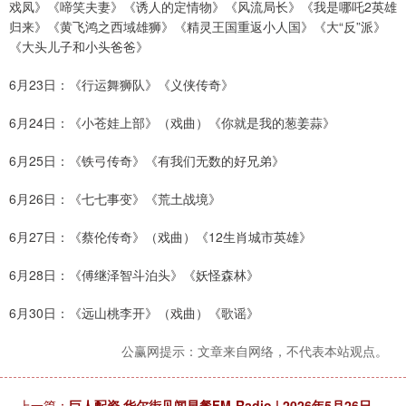
戏凤》《啼笑夫妻》《诱人的定情物》《风流局长》《我是哪吒2英雄
归来》《黄飞鸿之西域雄狮》《精灵王国重返小人国》《大“反”派》
《大头儿子和小头爸爸》
6月23日：《行运舞狮队》《义侠传奇》
6月24日：《小苍娃上部》（戏曲）《你就是我的葱姜蒜》
6月25日：《铁弓传奇》《有我们无数的好兄弟》
6月26日：《七七事变》《荒土战境》
6月27日：《蔡伦传奇》（戏曲）《12生肖城市英雄》
6月28日：《傅继泽智斗泊头》《妖怪森林》
6月30日：《远山桃李开》（戏曲）《歌谣》
公赢网提示：文章来自网络，不代表本站观点。
上一篇：
巨人配资 华尔街见闻早餐FM-Radio | 2026年5月26日