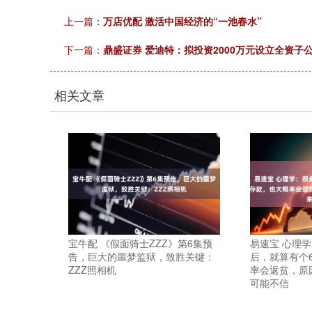
上一篇：
万店优配 激活中国经济的“一池春水”
下一篇：
鼎盛证券 爱迪特：拟投资2000万元设立全资子
相关文章
宝牛配 《假面骑士ZZZ》第6集预
易速宝 心理
告，巨大的噩梦监狱，致胜关键：
后，就算有个
ZZZ照相机
率会返贫，原
可能不信