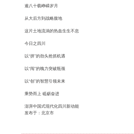
逾八十载峥嵘岁月
从大后方到战略腹地
这片土地流淌的热血生生不息
今日之四川
以“拼”的劲头抢抓机遇
以“闯”的魄力突破瓶颈
以“创”的智慧引领未来
乘势而上 砥砺奋进
澎湃中国式现代化四川新动能
发布于：北京市