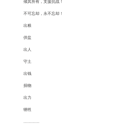
倾其所有，支援抗战！
不可忘却，永不忘却！
出粮
供盐
出人
守土
出钱
捐物
出力
牺牲
…………