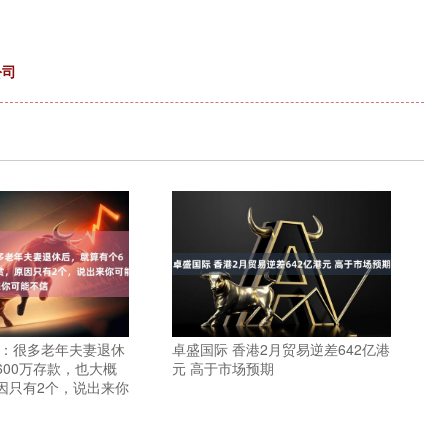
公司
学：很多老年夫妻退休
卓盛国际 香港2月贸易逆差642亿港
600万存款，也大概
元 高于市场预期
因只有2个，说出来你