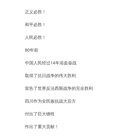
正义必胜！
和平必胜！
人民必胜！
80年前
中国人民经过14年浴血奋战
取得了抗日战争的伟大胜利
宣告了世界反法西斯战争的完全胜利
四川作为全民族抗战大后方
付出了巨大牺牲
作出了重大贡献！
上证指数
3940.04
2.13%
39.68
1.02%