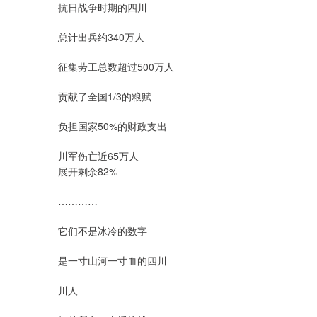
抗日战争时期的四川
总计出兵约340万人
征集劳工总数超过500万人
贡献了全国1/3的粮赋
负担国家50%的财政支出
川军伤亡近65万人
展开剩余82%
…………
它们不是冰冷的数字
是一寸山河一寸血的四川
川人