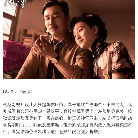
NO.2：《潜伏》
机场对视那段让人狂起鸡皮疙瘩。翠平抱娃苦等那个回不来的人，余
则成看着合照心里却全是翠平，直接把我看哭了。左蓝堪称完美，晚
秋说等最后真等到了，实在虐心。廖三民帅气养眼，站长把官场世故
玩得明明白白。我虽反感李涯，但余则成那深沉内敛的魅力确实挡不
住。看完结局心里发堵，这种意难平的感觉太折磨人。