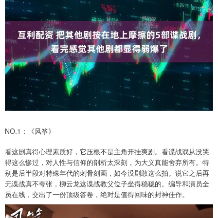
NO.1：《风筝》
看这剧真得心理素质好，它压根不是主角开挂爽剧。看谍战戏从没哭
得这么惨过，对人性与信仰的剖析太深刻，为大义真能舍弃所有。特
别是后半段对特殊年代的刺骨刻画，如今没剧敢这么拍。说它之后再
无谍战真不夸张，柳云龙这谍战教父位子坐得稳稳的。编导和演员全
员在线，交出了一份顶级答卷，绝对是值得回味的封神佳作。