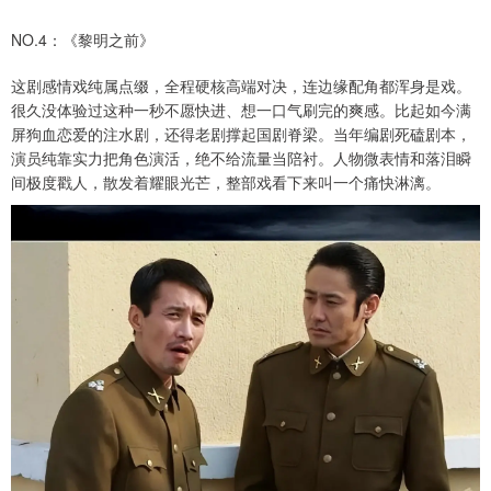
NO.4：《黎明之前》
这剧感情戏纯属点缀，全程硬核高端对决，连边缘配角都浑身是戏。
很久没体验过这种一秒不愿快进、想一口气刷完的爽感。比起如今满
屏狗血恋爱的注水剧，还得老剧撑起国剧脊梁。当年编剧死磕剧本，
演员纯靠实力把角色演活，绝不给流量当陪衬。人物微表情和落泪瞬
间极度戳人，散发着耀眼光芒，整部戏看下来叫一个痛快淋漓。