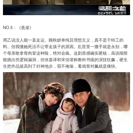
NO.5：《悬崖》
周乙说没人能一直走运。顾秋妍单纯且理想主义，真不是干特工的
料。但我懂她死活不让带走孩子的原因。乱世里一撒手就是永别，哪
个母亲敢拿骨肉冒这种险，绝对会疯。这剧质感确实硬核，虽说细抠
能挑出些逻辑漏洞，但张嘉译和宋佳堪称教科书级的演技狂飙，硬生
生把作品拔高到了封神地步，瑕不掩瑜，看戏骨对飙就是痛快。