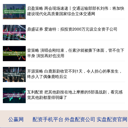
启盈策略 两会现场速递丨交通运输部部长刘伟：将加快
建设现代化高质量国家综合立体交通网
鼎盛证券 爱迪特：拟投资2000万元设立全资子公司
壹策略 演唱会刚结束，任素汐就被撕下体面，管不住下
半身 演技再好也没用
开源策略 白鹿新剧收官不到1天，令人担心的事发生，
终步入了偶像鹿晗后尘
互利配资 把其他剧按在地上摩擦的5部谍战剧，看完感
觉其他剧都显得弱爆了
公赢网
配资手机平台
外盘配资公司
实盘配资官网