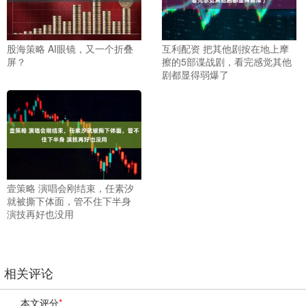
股海策略 AI眼镜，又一个折叠
互利配资 把其他剧按在地上摩
屏？
擦的5部谍战剧，看完感觉其他
剧都显得弱爆了
壹策略 演唱会刚结束，任素汐
就被撕下体面，管不住下半身
演技再好也没用
相关评论
本文评分
*