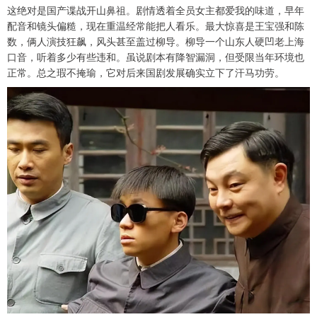
这绝对是国产谍战开山鼻祖。剧情透着全员女主都爱我的味道，早年
配音和镜头偏糙，现在重温经常能把人看乐。最大惊喜是王宝强和陈
数，俩人演技狂飙，风头甚至盖过柳导。柳导一个山东人硬凹老上海
口音，听着多少有些违和。虽说剧本有降智漏洞，但受限当年环境也
正常。总之瑕不掩瑜，它对后来国剧发展确实立下了汗马功劳。