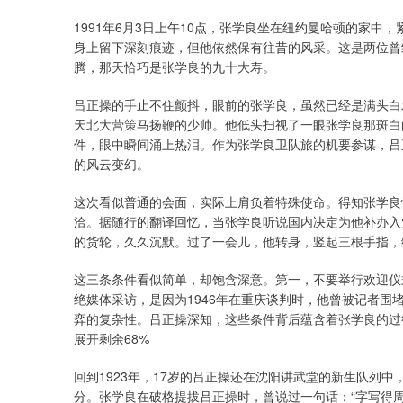
1991年6月3日上午10点，张学良坐在纽约曼哈顿的家
身上留下深刻痕迹，但他依然保有往昔的风采。这是两位曾
腾，那天恰巧是张学良的九十大寿。
吕正操的手止不住颤抖，眼前的张学良，虽然已经是满头白
天北大营策马扬鞭的少帅。他低头扫视了一眼张学良那斑白的
件，眼中瞬间涌上热泪。作为张学良卫队旅的机要参谋，吕
的风云变幻。
这次看似普通的会面，实际上肩负着特殊使命。得知张学良
洽。据随行的翻译回忆，当张学良听说国内决定为他补办入
的货轮，久久沉默。过了一会儿，他转身，竖起三根手指，
这三条条件看似简单，却饱含深意。第一，不要举行欢迎仪
绝媒体采访，是因为1946年在重庆谈判时，他曾被记者围
弈的复杂性。吕正操深知，这些条件背后蕴含着张学良的过
展开剩余68%
回到1923年，17岁的吕正操还在沈阳讲武堂的新生队列
分。张学良在破格提拔吕正操时，曾说过一句话：“字写得