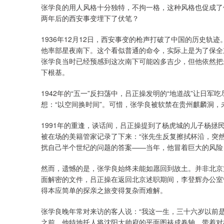
张学良的用人风格十分独特，不拘一格，这种风格也促成了
两年后的西安事变埋下了伏笔？
1936年12月12日，西安事变的枪声打破了中国的历史
他率部星夜南下。这个看似普通的命令，实际上是为了保全
张学良当时已经预感到这次南下可能凶多吉少，但他依然把
下根基。
1942年的“五一”反扫荡中，吕正操发明的“地道战”让日
想：“以空间换时间”。可惜，张学良被软禁在贵州麒麟洞
1991年的重逢，谈话间，吕正操提到了杨虎城的儿子杨
被在场的美籍管家记录了下来：“张先生反复擦拭杯沿，突
扰自己半个世纪的问题的答案——当年，他冒着巨大的风险
然而，遗憾的是，张学良始终未能如愿回到故土。并非北京
面解密的文件，吕正操在返回北京述职期间，李登辉办公室
得本应简单的探亲之旅变得复杂而难解。
张学良晚年常对来访的客人说：“我这一生，三十六岁以前是
之前，他特地托人将沈阳大帅府的平面图裱成卷轴，带着对