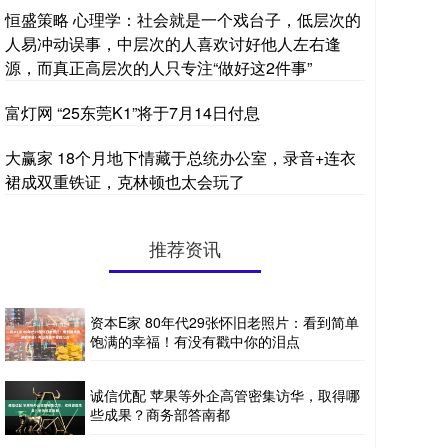
恒盛策略 心理学：社会就是一个戏台子，低层次的
人易冲动误事，中层次的人喜欢讨好他人左右逢
源，而真正高层次的人只专注“做好这2件事”
富灯网 “25东莞K1”将于7月14日付息
大赢家 18个月地下情藏于总统办公室，录音+连衣
裙成双重铁证，克林顿也太会玩了
推荐资讯
资本E家 80年代29张怀旧老照片：看到简单
饱满的幸福！有没有戳中你的泪点
诚信优配 苹果等外企高管密集访华，取得哪
些成果？商务部答南都