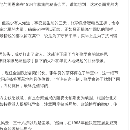
他与周恩来在1934年肤施的秘密会面。谁能想到，这次会面竟然为
轨迹。但很少有人知道，事变发生前的三天，张学良曾密电吕正操，命令
东北军的力量，确保火种得以延续。正如吕正操晚年回忆的那样，
最精锐的部队留在冀中，说是为了守护平津，实际上是为了抗日留
军吃尽苦头，成功打击了敌人。这或许正应了当年张学良的战略思
，未能亲眼见证他亲手播下的火种在华北大地燃起的壮丽景象。
拯民，现任全国政协副秘书长。张学良的茶杯停在了半空中，这一细节
然问起杨将军墓地的具体位置。”也许在这一刻，张学良终于找到了困
，力劝抗日，最终是值得的。
方面缺乏诚意，而是台湾当局的阻挠比预期更为顽固。根据台北方
曾特意派人提醒张学良，注意两岸敏感局势。政治博弈的微妙，使
风云，三十六岁以后是尘埃。”然而，在1993年他决定定居夏威夷
故乡的深情与思念。