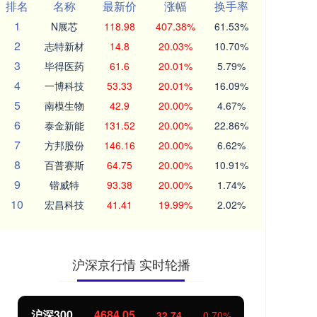
排名
名称
最新价
涨幅
换手率
1
N展芯
118.98
407.38%
61.53%
2
志特新材
14.8
20.03%
10.70%
3
毕得医药
61.6
20.01%
5.79%
4
一博科技
53.33
20.01%
16.09%
5
南模生物
42.9
20.00%
4.67%
6
泰金新能
131.52
20.00%
22.86%
7
方邦股份
146.16
20.00%
6.62%
8
百普赛斯
64.75
20.00%
10.91%
9
锴威特
93.38
20.00%
1.74%
10
宏昌科技
41.41
19.99%
2.02%
沪深京行情 实时轮播
沪深300
4684.05
北
32.74
0.70%