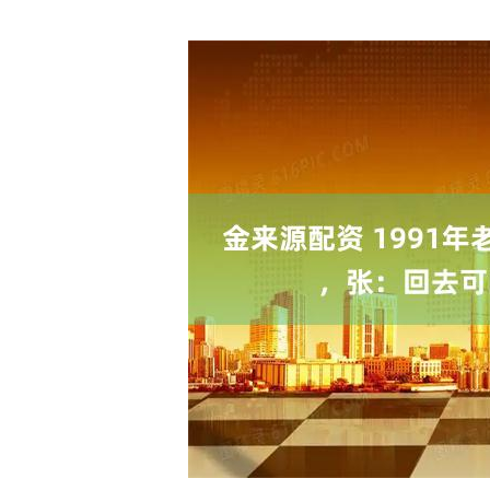
上证指数
3917.61
40
1.11%
17.26
0.