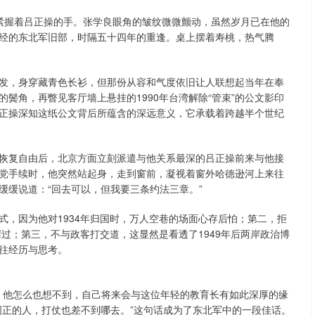
中，紧握着吕正操的手。张学良眼角的皱纹微微颤动，虽然岁月已在他的
经的东北军旧部，时隔五十四年的重逢。桌上摆着寿桃，热气腾
发，身穿藏青色长衫，但那份从容和气度依旧让人联想起当年在奉
鬓角，再瞥见客厅墙上悬挂的1990年台湾解除“管束”的公文影印
正操深知这纸公文背后所蕴含的深远意义，它承载着跨越半个世纪
恢复自由后，北京方面立刻派遣与他关系最深的吕正操前来与他接
党手续时，他突然站起身，走到窗前，凝视着窗外哈德逊河上来往
缓缓说道：“回去可以，但我要三条约法三章。”
式，因为他对1934年归国时，万人空巷的场面心存后怕；第二，拒
堵过；第三，不与政客打交道，这显然是看透了1949年后两岸政治博
往经历与思考。
中，他怎么也想不到，自己将来会与这位年轻的教育长有如此深厚的缘
周正的人，打仗也差不到哪去。”这句话成为了东北军中的一段佳话。